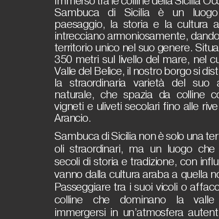
Immerso tra le colline della Sicilia Oc
Sambuca di Sicilia è un luogo
paesaggio, la storia e la cultura a
intrecciano armoniosamente, dando 
territorio unico nel suo genere. Situa
350 metri sul livello del mare, nel c
Valle del Belìce, il nostro borgo si di
la straordinaria varietà del suo
naturale, che spazia da colline co
vigneti e uliveti secolari fino alle ri
Arancio.
Sambuca di Sicilia non è solo una terra
oli straordinari, ma un luogo che
secoli di storia e tradizione, con inf
vanno dalla cultura araba a quella 
Passeggiare tra i suoi vicoli o affacci
colline che dominano la valle s
immergersi in un’atmosfera autent