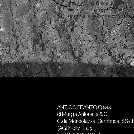
drenaggio ottimale e un ricc
diversità di suoli permette di o
struttura, eleganza e complessi
ANTICO FRANTOIO sas.
di Murgia Antonella & C.
C.da Mendolazza, Sambuca di Sicil
(AG) Sicily - Italy