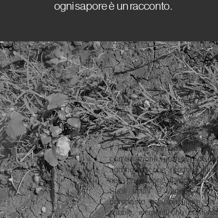
ogni sapore è un racconto.
Il terroir di Sambuca di Sici
combinazione perfetta di fatt
agronomici che rendono quest
nella produzione di vino e olio e
Suoli ricchi e variegati: Il
composto principalmente da 
sabbie, elementi che conferisco