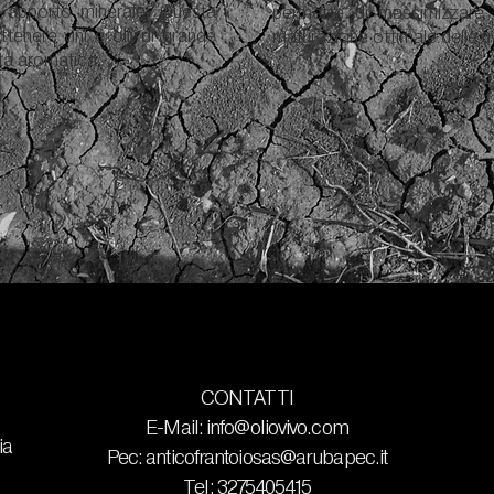
o apporto minerale. Questa
permette di massimizzare 
ttenere vini e olii di grande
maturazione ottimale delle uv
tà aromatica.
CONTATTI
E-Mail:
info@oliovivo.com
ia
Pec:
anticofrantoiosas@arubapec.it
Tel: 3275405415