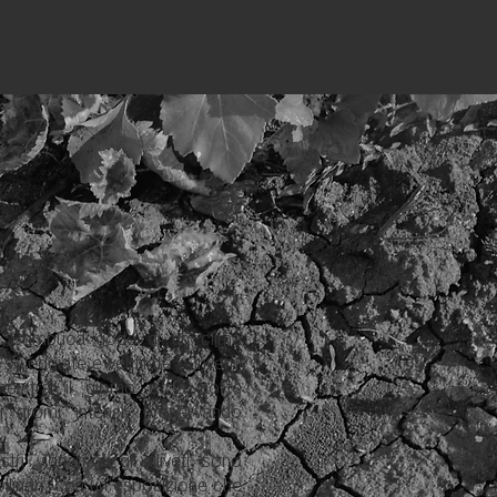
e: Sambuca gode di un clima
soleggiate e ventilate e inverni
che tra il giorno e la notte
i aromi intensi, preservando
tri vigneti e gli uliveti sono
ollinari, con un’esposizione che