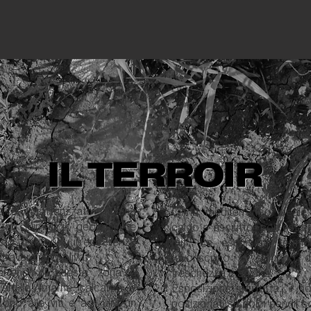
IL TERROIR
lia è caratterizzato da una
Clima mediterraneo ideal
ori climatici, geologici e
caldo e asciutto, con estati 
o territorio un'eccellenza
miti. Le escursioni termi
xtravergine d’oliva.
favoriscono lo sviluppo d
 terreno di questa zona è
freschezza e acidità.
argille, marne calcaree e
Esposizione perfetta: i nos
no alle viti e agli ulivi un
posizionati su dolci pendii c