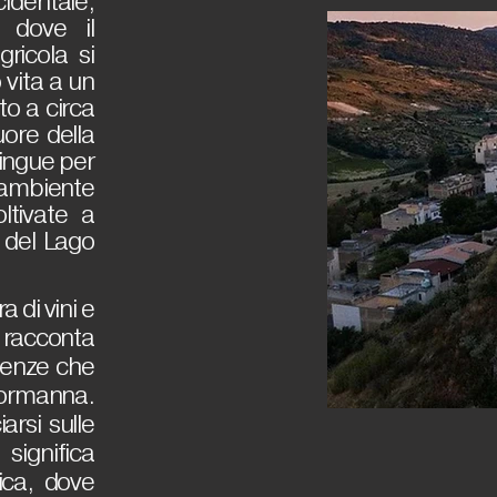
cidentale,
 dove il
gricola si
vita a un
to a circa
uore della
stingue per
 ambiente
ltivate a
ve del Lago
 di vini e
 racconta
luenze che
normanna.
arsi sulle
ignifica
ica, dove